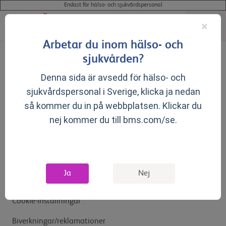
Endast för hälso- och sjukvårdspersonal
×
Arbetar du inom hälso- och
sjukvården?
Denna sida är avsedd för hälso- och
sjukvårdspersonal i Sverige, klicka ja nedan
så kommer du in på webbplatsen. Klickar du
nej kommer du till bms.com/se.
Allmänna villkor
Integritetspolicy
Kontakta oss
Ja
Nej
Cookie-inställningar
Biverkningar/reklamationer