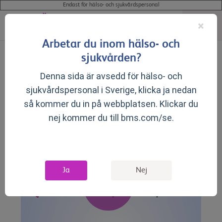
Endast för hälso- och sjukvårdspersonal
×
Arbetar du inom hälso- och
sjukvården?
▼
Produktresumé för våra godkända läkemedel på FASS:
Denna sida är avsedd för hälso- och
®
Breyanzi
(lisokabtagen-maraleucel)
sjukvårdspersonal i Sverige, klicka ja nedan
så kommer du in på webbplatsen. Klickar du
Resources
nej kommer du till bms.com/se.
Ja
Nej