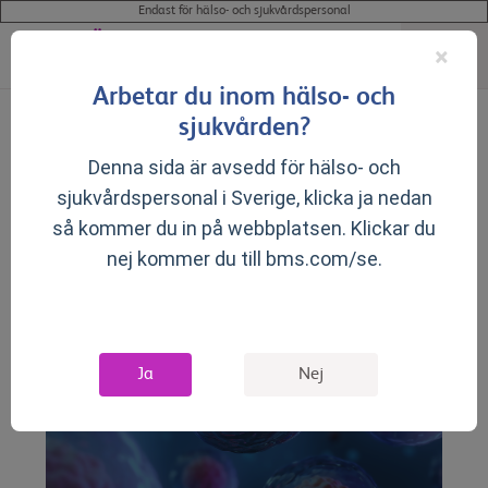
Endast för hälso- och sjukvårdspersonal
×
Arbetar du inom hälso- och
sjukvården?
▼
Produktresumé för våra godkända läkemedel på FASS:
Denna sida är avsedd för hälso- och
®
Breyanzi
(lisokabtagen-maraleucel)
sjukvårdspersonal i Sverige, klicka ja nedan
så kommer du in på webbplatsen. Klickar du
Resources
nej kommer du till bms.com/se.
Ja
Nej