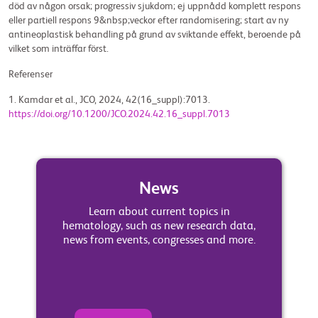
död av någon orsak; progressiv sjukdom; ej uppnådd komplett respons
eller partiell respons 9&nbsp;veckor efter randomisering; start av ny
antineoplastisk behandling på grund av sviktande effekt, beroende på
vilket som inträffar först.
Referenser
1. Kamdar et al., JCO, 2024, 42(16_suppl):7013.
https://doi.org/10.1200/JCO.2024.42.16_suppl.7013
News
Learn about current topics in
hematology, such as new research data,
news from events, congresses and more.