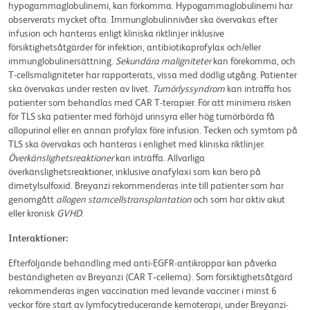
hypogammaglobulinemi, kan förkomma. Hypogammaglobulinemi har
observerats mycket ofta. Immunglobulinnivåer ska övervakas efter
infusion och hanteras enligt kliniska riktlinjer inklusive
försiktighetsåtgärder för infektion, antibiotikaprofylax och/eller
immunglobulinersättning.
Sekundära maligniteter
kan förekomma, och
T-cellsmaligniteter har rapporterats, vissa med dödlig utgång. Patienter
ska övervakas under resten av livet.
Tumörlyssyndrom
kan inträffa hos
patienter som behandlas med CAR T-terapier. För att minimera risken
för TLS ska patienter med förhöjd urinsyra eller hög tumörbörda få
allopurinol eller en annan profylax före infusion. Tecken och symtom på
TLS ska övervakas och hanteras i enlighet med kliniska riktlinjer.
Överkänslighetsreaktioner
kan inträffa. Allvarliga
överkänslighetsreaktioner, inklusive anafylaxi som kan bero på
dimetylsulfoxid. Breyanzi rekommenderas inte till patienter som har
genomgått
allogen stamcellstransplantation
och som har aktiv akut
eller kronisk
GVHD
.
Interaktioner:
Efterföljande behandling med anti-EGFR-antikroppar kan påverka
beständigheten av Breyanzi (CAR T‑cellerna). Som försiktighetsåtgärd
rekommenderas ingen vaccination med levande vacciner i minst 6
veckor före start av lymfocytreducerande kemoterapi, under Breyanzi-