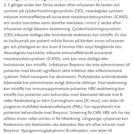
2‑3 gånger under den första veckan efter infusionen för tecken och
symtom på cytokinfrisättningssyndrom (CRS), neurologiska symtom,
inklusive immuneffektorcell‑associerat neurotoxicitetssyndrom (ICANS),
och andra toxiciteter samt därefter övervakas i minst 2 veckor efter
infusionen enligt läkarens bedömning.
Cytokinfrisättningssyndrom
(CRS)
inklusive dödliga eller livshotande reaktioner, kan inträffa. En dos
av tocilizumab per patient måste finnas på kliniken innan infusionen
ges och ytterligare en dos inom 8 timmar från varje föregående dos.
Neurologiska
toxiciteter, inklusive immuneffektorcell‑associerat
neurotoxicitetssyndrom (ICANS), som kan vara dödliga eller
livshotande, kan inträffa.
Infektioner:
Breyanzi ska inte administreras till
patienter med kliniskt signifikant aktiv infektion eller inflammatorisk
sjukdom. Febril neuropeni har observerats. Profylaktiska antimikrobiella
läkemedel bör administreras enligt rådande riktlinjer.
Viral reaktivering
kan inträffa hos immunsupprimerade patienter. HBV-reaktivering kan
inträffa hos patienter som behandlas med läkemedel riktade mot B-
celler. Reaktivering av John Cunningham‑virus [JC‑virus], som leder till
progressiv multifokal leukoencefalopati (PML), har rapporterats hos
patienter behandlade med Breyanzi. Screening för CMV, HBV och hiv ska
utföras innan celler samlas in för tillverkning.
Långvariga cytopenier
kan
förekomma och blodvärden ska övervakas före och efter infusion med
Breyanzi.
Hypogammaglobulinemi:
B-cellsaplasi, som leder till