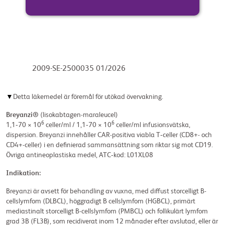
2009-SE-2500035 01/2026
▼
Detta läkemedel är föremål för utökad övervakning.
Breyanzi®
(lisokabtagen-maraleucel)
6
6
1,1‑70 × 10
celler/ml / 1,1‑70 × 10
celler/ml infusionsvätska,
dispersion. Breyanzi innehåller CAR-positiva viabla T‑celler (CD8+- och
CD4+-celler) i en definierad sammansättning som riktar sig mot CD19.
Övriga antineoplastiska medel, ATC‑kod: L01XL08
Indikation:
Breyanzi är avsett för behandling av vuxna, med diffust storcelligt B-
cellslymfom (DLBCL), höggradigt B cellslymfom (HGBCL), primärt
mediastinalt storcelligt B-cellslymfom (PMBCL) och follikulärt lymfom
grad 3B (FL3B), som recidiverat inom 12 månader efter avslutad, eller är