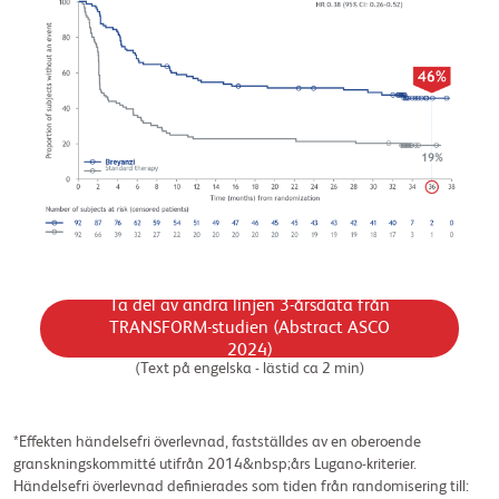
Ta del av andra linjen 3-årsdata från
TRANSFORM-studien (Abstract ASCO
2024)
(Text på engelska - lästid ca 2 min)
*Effekten händelsefri överlevnad, fastställdes av en oberoende
granskningskommitté utifrån 2014&nbsp;års Lugano-kriterier.
Händelsefri överlevnad definierades som tiden från randomisering till: