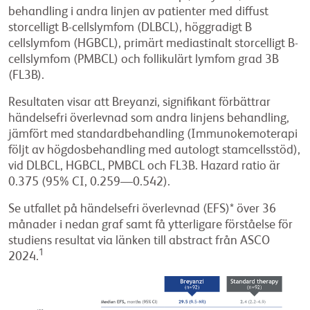
behandling i andra linjen av patienter med diffust
storcelligt B-cellslymfom (DLBCL), höggradigt B
cellslymfom (HGBCL), primärt mediastinalt storcelligt B-
cellslymfom (PMBCL) och follikulärt lymfom grad 3B
(FL3B).
Resultaten visar att Breyanzi, signifikant förbättrar
händelsefri överlevnad som andra linjens behandling,
jämfört med standardbehandling (Immunokemoterapi
följt av högdosbehandling med autologt stamcellsstöd),
vid DLBCL, HGBCL, PMBCL och FL3B. Hazard ratio är
0.375 (95% CI, 0.259—0.542).
Se utfallet på händelsefri överlevnad (EFS)* över 36
månader i nedan graf samt få ytterligare förståelse för
studiens resultat via länken till abstract från ASCO
1
2024.