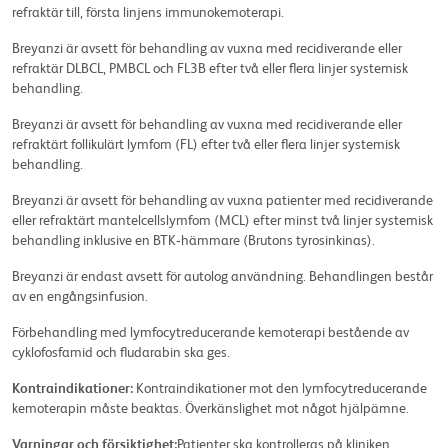
refraktär till, första linjens immunokemoterapi.
Breyanzi är avsett för behandling av vuxna med recidiverande eller
refraktär DLBCL, PMBCL och FL3B efter två eller flera linjer systemisk
behandling.
Breyanzi är avsett för behandling av vuxna med recidiverande eller
refraktärt follikulärt lymfom (FL) efter två eller flera linjer systemisk
behandling.
Breyanzi är avsett för behandling av vuxna patienter med recidiverande
eller refraktärt mantelcellslymfom (MCL) efter minst två linjer systemisk
behandling inklusive en BTK‑hämmare (Brutons tyrosinkinas).
Breyanzi är endast avsett för autolog användning. Behandlingen består
av en engångsinfusion.
Förbehandling med lymfocytreducerande kemoterapi bestående av
cyklofosfamid och fludarabin ska ges.
Kontraindikationer:
Kontraindikationer mot den lymfocytreducerande
kemoterapin måste beaktas. Överkänslighet mot något hjälpämne.
Varningar och försiktighet:
Patienter ska kontrolleras på kliniken